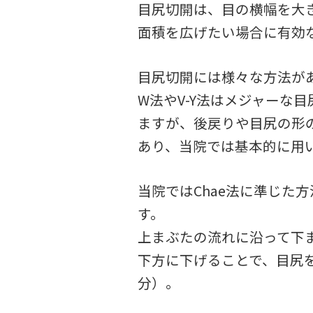
目尻切開は、目の横幅を大
面積を広げたい場合に有効
目尻切開には様々な方法が
W法やV-Y法はメジャーな
ますが、後戻りや目尻の形
あり、当院では基本的に用
当院ではChae法に準じた
す。
上まぶたの流れに沿って下
下方に下げることで、目尻
分）。