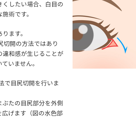
きくしたい場合、白目の
な施術です。
あります。
目尻切開の方法ではあり
の違和感が生じることが
いていません。
方法で目尻切開を行いま
まぶたの目尻部分を外側
を広げます（図の水色部