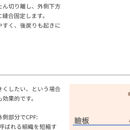
たん切り離し、外側下方
に縫合固定します。
やすく、後戻りも起きに
きくしたい、という場合
も効果的です。
側部分でCPF:
scia と呼ばれる組織を短縮す