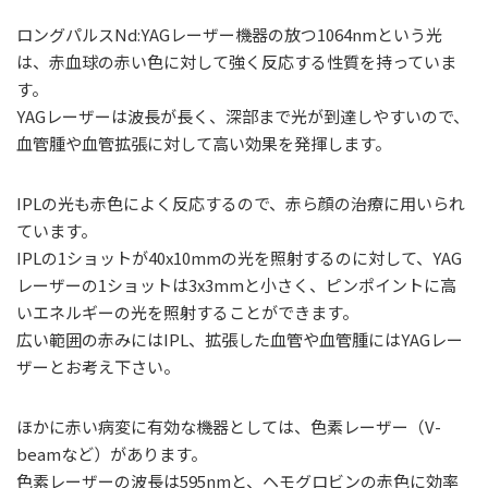
ロングパルスNd:YAGレーザー機器の放つ1064nmという光
は、赤血球の赤い色に対して強く反応する性質を持っていま
す。
YAGレーザーは波長が長く、深部まで光が到達しやすいので、
血管腫や血管拡張に対して高い効果を発揮します。
IPLの光も赤色によく反応するので、赤ら顔の治療に用いられ
ています。
IPLの1ショットが40x10mmの光を照射するのに対して、YAG
レーザーの1ショットは3x3mmと小さく、ピンポイントに高
いエネルギーの光を照射することができます。
広い範囲の赤みにはIPL、拡張した血管や血管腫にはYAGレー
ザーとお考え下さい。
ほかに赤い病変に有効な機器としては、色素レーザー（V-
beamなど）があります。
色素レーザーの波長は595nmと、ヘモグロビンの赤色に効率