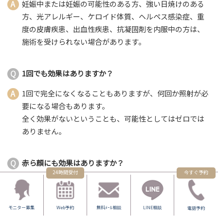
妊娠中または妊娠の可能性のある方、強い日焼けのある
方、光アレルギー、ケロイド体質、ヘルペス感染症、重
度の皮膚疾患、出血性疾患、抗凝固剤を内服中の方は、
施術を受けられない場合があります。
1回でも効果はありますか？
1回で完全になくなることもありますが、何回か照射が必
要になる場合もあります。
全く効果がないということも、可能性としてはゼロでは
ありません。
赤ら顔にも効果はありますか？
24時間受付
今すぐ予約
YAGレーザーの1ショットあたりの径は3ミリ程度と小さい
ので、広い範囲への照射は向いていません。
赤ら顔の治療にはIPLがオススメです。
モニター募集
Web予約
無料ﾒｰﾙ相談
LINE相談
電話予約